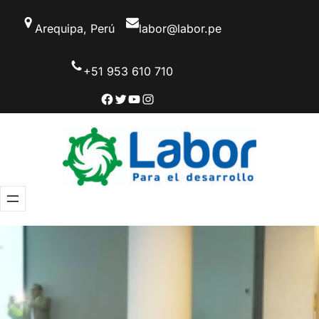
Saltar
Arequipa, Perú
labor@labor.pe
al
contenido
+51 953 610 710
Facebook
Twitter
YouTube
Instagram