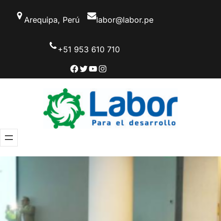
Saltar
Arequipa, Perú
labor@labor.pe
al
contenido
+51 953 610 710
Facebook
Twitter
YouTube
Instagram